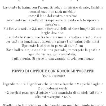
Lavorate la farina con l’acqua tiepida e un pizzico di sale, finchè la
consistenza non sarà morbida
come il lobo del vostro orecchio!
Avvolgete nella pellicola trasparente la pasta e fate riposare
mezz’ora.
Poi tiratela sottile 2,3 mm e formate delle striscie lunghe 20 cm e
larghe due dita.
Prendete le striscioline fra le mani una alla volta e arrotolatele
per tutta la lunghezza, facendole girare tra i palmi delle mani.
Spezzate le strisce in pezzetti da 4,5 cm.
Fate bollire acqua e sale in una pentola, immergete la pasta e
quando viene a galla scolatela,
è già pronta. Si serve in una grande ciotola con il sugo.
PESTO DI ORTICHE CON NOCCIOLE TOSTATE
(per 4 persone)
Ingredienti: • 200 gr di ortiche tenere e fresche • 2 spicchi d'aglio •
2 pomodorini secchi
• 2 cucchiai pane grattugiato • una manciata di nocciole tritate •
olio extravergine • sale.
Sbollentate le foglie di ortiche fresche per qualche minuto in acqua