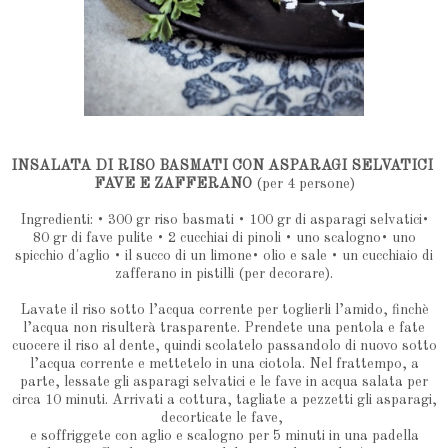
INSALATA DI RISO BASMATI CON ASPARAGI SELVATICI
FAVE E ZAFFERANO
(per 4 persone)
Ingredienti: • 300 gr riso basmati • 100 gr di asparagi selvatici•
80 gr di fave pulite • 2 cucchiai di pinoli • uno scalogno• uno
spicchio d'aglio • il succo di un limone• olio e sale • un cucchiaio di
zafferano in pistilli (per decorare).
Lavate il riso sotto l’acqua corrente per toglierli l’amido, finchè
l’acqua non risulterà trasparente. Prendete una pentola e fate
cuocere il riso al dente, quindi scolatelo passandolo di nuovo sotto
l’acqua corrente e mettetelo in una ciotola. Nel frattempo, a
parte, lessate gli asparagi selvatici e le fave in acqua salata per
circa 10 minuti. Arrivati a cottura, tagliate a pezzetti gli asparagi,
decorticate le fave,
e soffriggete con aglio e scalogno per 5 minuti in una padella