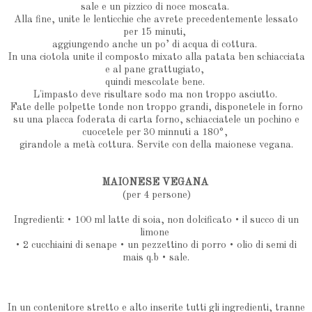
sale e un pizzico di noce moscata.
Alla fine, unite le lenticchie che avrete precedentemente lessato
per 15 minuti,
aggiungendo anche un po’ di acqua di cottura.
In una ciotola unite il composto mixato alla patata ben schiacciata
e al pane grattugiato,
quindi mescolate bene.
L'impasto deve risultare sodo ma non troppo asciutto.
Fate delle polpette tonde non troppo grandi, disponetele in forno
su una placca foderata di carta forno, schiacciatele un pochino e
cuocetele per 30 minnuti a 180°,
girandole a metà cottura. Servite con della maionese vegana.
MAIONESE VEGANA
(per 4 persone)
Ingredienti: • 100 ml latte di soia, non dolcificato • il succo di un
limone
• 2 cucchiaini di senape • un pezzettino di porro • olio di semi di
mais q.b • sale.
In un contenitore stretto e alto inserite tutti gli ingredienti, tranne