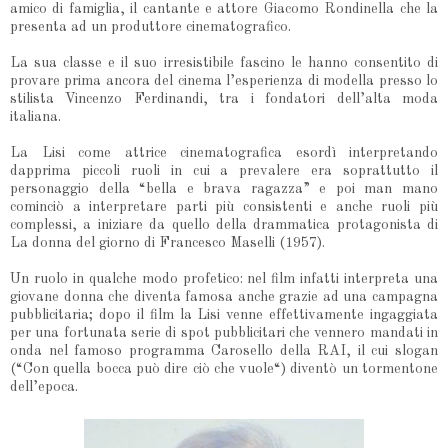
amico di famiglia, il cantante e attore Giacomo Rondinella che la
presenta ad un produttore cinematografico.
La sua classe e il suo irresistibile fascino le hanno consentito di
provare prima ancora del cinema l’esperienza di modella presso lo
stilista Vincenzo Ferdinandi, tra i fondatori dell’alta moda
italiana.
La Lisi come attrice cinematografica esordì interpretando
dapprima piccoli ruoli in cui a prevalere era soprattutto il
personaggio della “bella e brava ragazza” e poi man mano
cominciò a interpretare parti più consistenti e anche ruoli più
complessi, a iniziare da quello della drammatica protagonista di
La donna del giorno di Francesco Maselli (1957).
Un ruolo in qualche modo profetico: nel film infatti interpreta una
giovane donna che diventa famosa anche grazie ad una campagna
pubblicitaria; dopo il film la Lisi venne effettivamente ingaggiata
per una fortunata serie di spot pubblicitari che vennero mandati in
onda nel famoso programma Carosello della RAI, il cui slogan
(“Con quella bocca può dire ciò che vuole“) diventò un tormentone
dell’epoca.