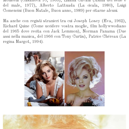
Monicelli (Casanova 70, 1965), Liliana Cavani (Aldilà del bene e
del male, 1977), Alberto Lattuada (La cicala, 1980), Luigi
Comencini (Buon Natale, Buon anno, 1989) per citarne alcuni.
Ma anche con registi stranieri tra cui Joseph Losey (Eva, 1962),
Richard Quine (Come uccidere vostra moglie, film hollywwodiano
del 1965 dove recita con Jack Lemmon), Norman Panama (Due
assi nella manica, del 1966 con Tony Curtis), Patrice Chéreau (La
regina Margot, 1994).