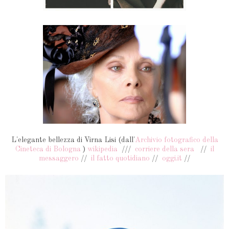
L'elegante bellezza di Virna Lisi (dall'
Archivio fotografico della
Cineteca di Bologna
)
wikipedia
///
corriere della sera
//
il
messaggero
//
il fatto quotidiano
//
oggi.it
//