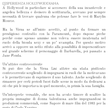
L’esperienza hollywoodiana
A Hollywood in particolare si accorsero della sua incantevole e
angelica bellezza e decisero di scritturarla, avevano pur sempre
necessità di trovare qualcuna che potesse fare le veci di Marylin
Monroe.
Ma la Virna se all’inizio accettò, al punto da firmare un
prestigioso contratto con la Paramount, dopo rispose picche
perché come spesso ammise non voleva essere incatenata nel
ruolo della bionda sexy e un po’ svampita. Per questo motivo
arrivò a opporre un netto rifiuto alla possibilità di impersonificare
sul grande schermo il personaggio di Barbarella, poi passato a
Jane Fonda.
Un’attrice controcorrente
Si può dire che la Virna Lisi attrice sia stata piuttosto
controcorrente scegliendo di impegnarsi in ruoli che la motivavano
e le permettevano di esprimere il suo talento. Anche scegliendo di
rimanere per certi periodi fuori dalle scene in modo da dedicarsi a
ciò che più le importava in quel momento, in primis la sua famiglia.
Un’interprete versatile, che non ha avuto timore di scalfire la
propria immagine di donna talentuosa anche impegnandosi in
produzioni commerciali, come Sapore di mare film del 1983 per la
regia di Carlo Vanzina.