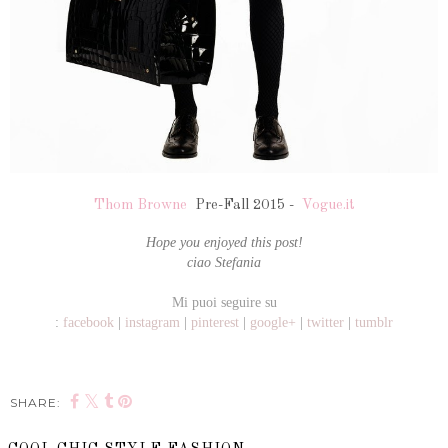
Thom Browne
Pre-Fall 2015 -
Vogue.it
Hope you enjoyed this post!
ciao Stefania
Mi puoi seguire su
:
facebook
|
instagram
|
pinterest
|
google+
|
twitter
|
tumblr
SHARE: