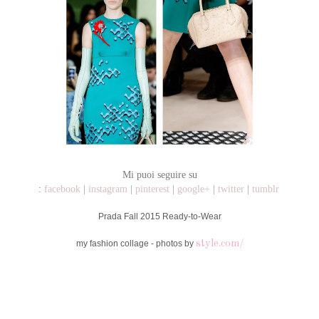
Mi puoi seguire su
:
facebook
|
instagram
|
pinterest
|
google+
|
twitter
|
tumblr
Prada Fall 2015 Ready-to-Wear
my fashion collage - photos by
style.com/