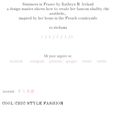
Summers in France by Kathryn M. Ireland
a design master shows how to create her famous shabby chic
aesthetic,
inspired by her home in the French countryside
xx stefania
1
/
2
/
3
/
4
/
5
Mi puoi seguire su:
facebook
instagram
pinterest
google+
twitter
tumblr
SHARE:
COOL CHIC STYLE FASHION
SHARE