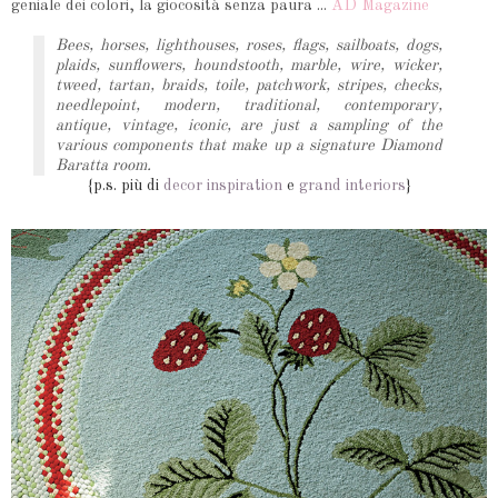
geniale dei colori, la giocosità senza paura ...
AD Magazine
Bees, horses, lighthouses, roses, flags, sailboats, dogs,
plaids, sunflowers, houndstooth, marble, wire, wicker,
tweed, tartan, braids, toile, patchwork, stripes, checks,
needlepoint, modern, traditional, contemporary,
antique, vintage, iconic, are just a sampling of the
various components that make up a signature Diamond
Baratta room.
{p.s. più di
decor inspiration
e
grand interiors
}