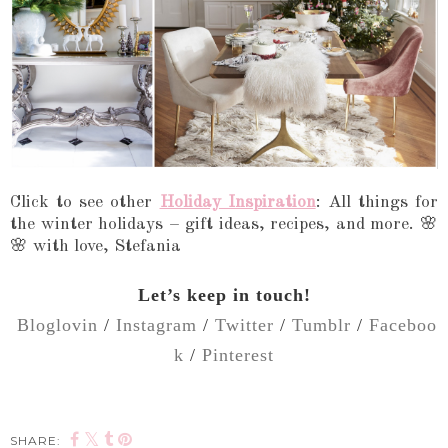
Click to see other
Holiday Inspiration
: All things for
the winter holidays – gift ideas, recipes, and more. 🌸
🌸 with love, Stefania
Let’s keep in touch!
Bloglovin
/
Instagram
/
Twitter
/
Tumblr
/
Faceboo
k
/
Pinterest
SHARE: