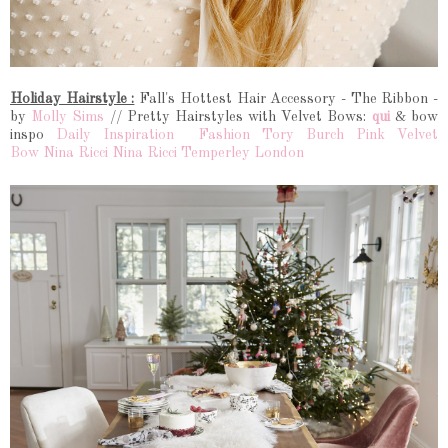
Holiday Hairstyle :
Fall's Hottest Hair Accessory - The Ribbon -
by
Molly Sims
//
Pretty Hairstyles with Velvet Bows:
qui
& bow
inspo
Daily Inspiration
Fashion
Tory Burch
Pink Velvet
Bow
Nina Ricci
Nina Ricci
Temperley London