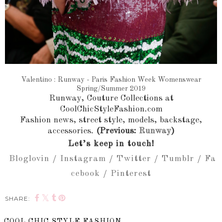
Valentino : Runway - Paris Fashion Week Womenswear
Spring/Summer 2019
Runway, Couture Collections at
CoolChicStyleFashion.com
Fashion news, street style, models, backstage,
accessories.
(P
revious:
Runway
)
Let’s keep in touch!
Bloglovin
/
Instagram
/
Twitter
/
Tumblr
/
Fa
cebook
/
Pinterest
SHARE:
COOL CHIC STYLE FASHION