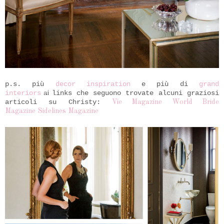
p.s. più
decor inspiration
e più di
grand
interiors
links che seguono trovate alcuni graziosi
ai
articoli su Christy:
Vie Magazine
World Bride
Magazine
Sidelines Magazine