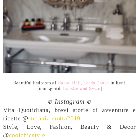
Beautiful Bedroom at
Battel Hall, Leeds Castle
in Kent.
[immagini di
Lobster and Swan
]
Instagram
🍃
🍃
Vita Quotidiana, brevi storie di avventure e
ricette @
stefania.motta2019
Style, Love, Fashion, Beauty & Decor
@
coolchicstyle