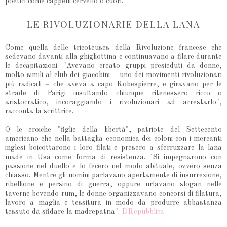
poetici come cappelli cervello o cuori.
LE RIVOLUZIONARIE DELLA LANA
Come quella delle tricoteuses della Rivoluzione francese che
sedevano davanti alla ghigliottina e continuavano a filare durante
le decapitazioni. "Avevano creato gruppi presieduti da donne,
molto simili al club dei giacobini – uno dei movimenti rivoluzionari
più radicali – che aveva a capo Robespierre, e giravano per le
strade di Parigi insultando chiunque ritenessero ricco o
aristocratico, incoraggiando i rivoluzionari ad arrestarlo",
racconta la scrittrice.
O le eroiche "figlie della libertà", patriote del Settecento
americano che nella battaglia economica dei coloni con i mercanti
inglesi boicottarono i loro filati e presero a sferruzzare la lana
made in Usa come forma di resistenza. "Si impegnarono con
passione nel duello e lo fecero nel modo abituale, ovvero senza
chiasso. Mentre gli uomini parlavano apertamente di insurrezione,
ribellione e persino di guerra, oppure urlavano slogan nelle
taverne bevendo rum, le donne organizzavano concorsi di filatura,
lavoro a maglia e tessitura in modo da produrre abbastanza
tessuto da sfidare la madrepatria".
DRepubblica