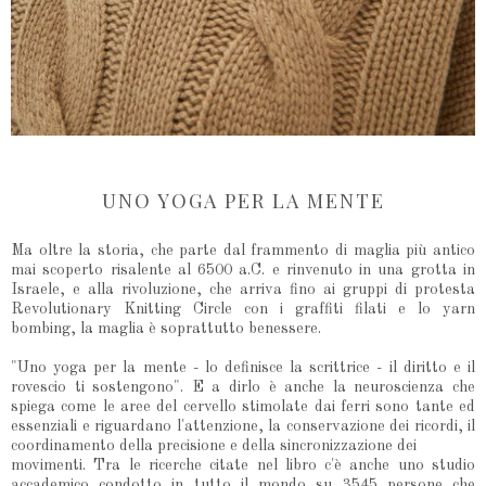
UNO YOGA PER LA MENTE
Ma oltre la storia, che parte dal frammento di maglia più antico
mai scoperto risalente al 6500 a.C. e rinvenuto in una grotta in
Israele, e alla rivoluzione, che arriva fino ai gruppi di protesta
Revolutionary Knitting Circle con i graffiti filati e lo yarn
bombing, la maglia è soprattutto benessere.
"Uno yoga per la mente - lo definisce la scrittrice - il diritto e il
rovescio ti sostengono". E a dirlo è anche la neuroscienza che
spiega come le aree del cervello stimolate dai ferri sono tante ed
essenziali e riguardano l'attenzione, la conservazione dei ricordi, il
coordinamento della precisione e della sincronizzazione dei
movimenti. Tra le ricerche citate nel libro c'è anche uno studio
accademico condotto in tutto il mondo su 3545 persone che