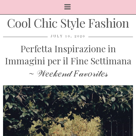
Cool Chic Style Fashion
JULY 10, 2020
Perfetta Inspirazione in
Immagini per il Fine Settimana
~ 𝒲𝑒𝑒𝓀𝑒𝓃𝒹 𝐹𝒶𝓋𝑜𝓇𝒾𝓉𝑒𝓈