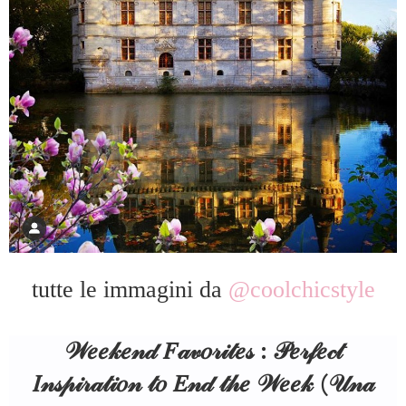
tutte le immagini da
@coolchicstyle
𝒲𝑒𝑒𝓀𝑒𝓃𝒹 𝐹𝒶𝓋𝑜𝓇𝒾𝓉𝑒𝓈 : 𝒫𝑒𝓇𝒻𝑒𝒸𝓉
𝐼𝓃𝓈𝓅𝒾𝓇𝒶𝓉𝒾𝑜𝓃 𝓉𝑜 𝐸𝓃𝒹 𝓉𝒽𝑒 𝒲𝑒𝑒𝓀 (𝒰𝓃𝒶