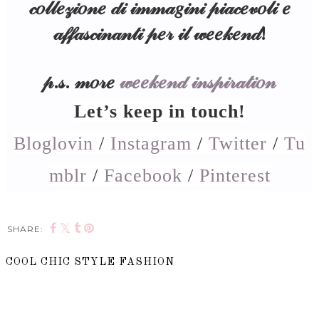
𝒸𝑜𝓁𝓁𝑒𝓏𝒾𝑜𝓃𝑒 𝒹𝒾 𝒾𝓂𝓂𝒶𝑔𝒾𝓃𝒾 𝓅𝒾𝒶𝒸𝑒𝓋𝑜𝓁𝒾 𝑒
𝒶𝒻𝒻𝒶𝓈𝒸𝒾𝓃𝒶𝓃𝓉𝒾 𝓅𝑒𝓇 𝒾𝓁 𝓌𝑒𝑒𝓀𝑒𝓃𝒹!
𝓅.𝓈. 𝓂𝑜𝓇𝑒
𝓌𝑒𝑒𝓀𝑒𝓃𝒹 𝒾𝓃𝓈𝓅𝒾𝓇𝒶𝓉𝒾𝑜𝓃
Let’s keep in touch!
Bloglovin
/
Instagram
/
Twitter
/
Tu
mblr
/
Facebook
/
Pinterest
SHARE:
COOL CHIC STYLE FASHION
SHARE