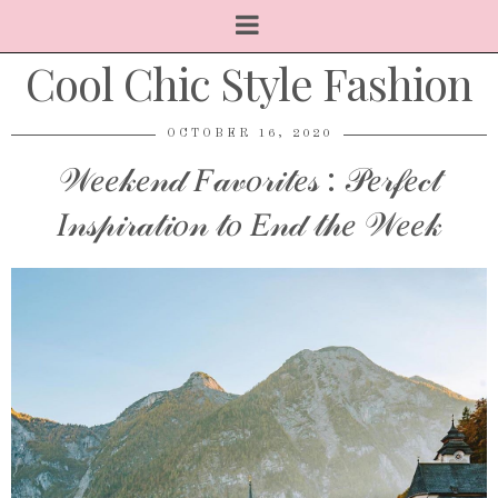
Cool Chic Style Fashion
OCTOBER 16, 2020
𝒲𝑒𝑒𝓀𝑒𝓃𝒹 𝐹𝒶𝓋𝑜𝓇𝒾𝓉𝑒𝓈 : 𝒫𝑒𝓇𝒻𝑒𝒸𝓉
𝐼𝓃𝓈𝓅𝒾𝓇𝒶𝓉𝒾𝑜𝓃 𝓉𝑜 𝐸𝓃𝒹 𝓉𝒽𝑒 𝒲𝑒𝑒𝓀