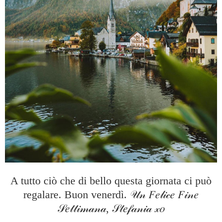
A tutto ciò che di bello questa giornata ci può
regalare. Buon venerdì.
𝒰𝓃 𝐹𝑒𝓁𝒾𝒸𝑒 𝐹𝒾𝓃𝑒
𝒮𝑒𝓉𝓉𝒾𝓂𝒶𝓃𝒶, 𝒮𝓉𝑒𝒻𝒶𝓃𝒾𝒶 𝓍𝑜