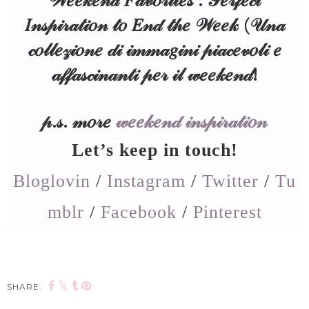
𝒲𝑒𝑒𝓀𝑒𝓃𝒹 𝐹𝒶𝓋𝑜𝓇𝒾𝓉𝑒𝓈 : 𝒫𝑒𝓇𝒻𝑒𝒸𝓉
𝐼𝓃𝓈𝓅𝒾𝓇𝒶𝓉𝒾𝑜𝓃 𝓉𝑜 𝐸𝓃𝒹 𝓉𝒽𝑒 𝒲𝑒𝑒𝓀 (𝒰𝓃𝒶
𝒸𝑜𝓁𝓁𝑒𝓏𝒾𝑜𝓃𝑒 𝒹𝒾 𝒾𝓂𝓂𝒶𝑔𝒾𝓃𝒾 𝓅𝒾𝒶𝒸𝑒𝓋𝑜𝓁𝒾 𝑒
𝒶𝒻𝒻𝒶𝓈𝒸𝒾𝓃𝒶𝓃𝓉𝒾 𝓅𝑒𝓇 𝒾𝓁 𝓌𝑒𝑒𝓀𝑒𝓃𝒹!
𝓅.𝓈. 𝓂𝑜𝓇𝑒
𝓌𝑒𝑒𝓀𝑒𝓃𝒹 𝒾𝓃𝓈𝓅𝒾𝓇𝒶𝓉𝒾𝑜𝓃
Let’s keep in touch!
Bloglovin
/
Instagram
/
Twitter
/
Tu
mblr
/
Facebook
/
Pinterest
SHARE: