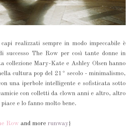
i capi realizzati sempre in modo impeccabile è
di successo The Row per così tante donne in
sta collezione Mary-Kate e Ashley Olsen hanno
 nella cultura pop del 21° secolo - minimalismo,
n una iperbole intelligente e sofisticata sotto
micie con colletti da clown anni e altro, altro
i piace e lo fanno molto bene.
he Row
and more
runway
}