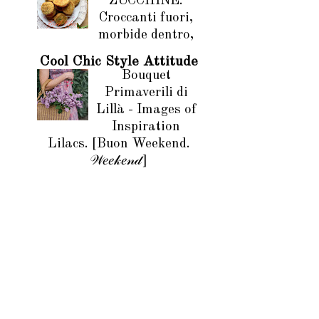
ZUCCHINE.
Croccanti fuori,
morbide dentro,
Cool Chic Style Attitude
Bouquet
Primaverili di
Lillà - Images of
Inspiration
Lilacs. [Buon Weekend.
𝒲𝑒𝑒𝓀𝑒𝓃𝒹]