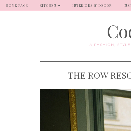
HOME PAGE
KITCHEN
INTERIORS & DECOR
INS
Coo
A FASHION, STYL
THE ROW RESOR