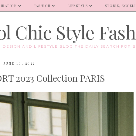
PIRATION
FASHION
LIFESTYLE
STORIE, ECCELL
l Chic Style Fas
E, DESIGN AND LIFESTYLE BLOG THE DAILY SEARCH FOR B
JUNE 10, 2022
T 2023 Collection PARIS