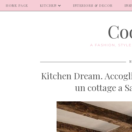
HOME PAGE
KITCHEN
INTERIORS & DECOR
INS
Coo
A FASHION, STYL
N
Kitchen Dream. Accoglie
un cottage a S