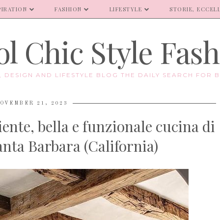
PIRATION
FASHION
LIFESTYLE
STORIE, ECCELL
l Chic Style Fas
E, DESIGN AND LIFESTYLE BLOG THE DAILY SEARCH FOR B
OVEMBER 21, 2023
nte, bella e funzionale cucina di
anta Barbara (California)