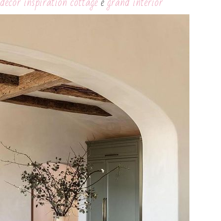
decor inspiration
cottage
e
grand interior