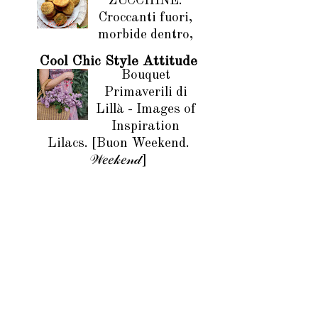
ZUCCHINE.
Croccanti fuori,
morbide dentro,
Cool Chic Style Attitude
Bouquet
Primaverili di
Lillà - Images of
Inspiration
Lilacs. [Buon Weekend.
𝒲𝑒𝑒𝓀𝑒𝓃𝒹]