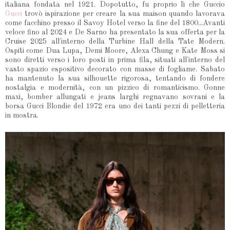
italiana fondata nel 1921. Dopotutto, fu proprio lì che Guccio
Gucci
trovò ispirazione per creare la sua maison quando lavorava
come facchino presso il Savoy Hotel verso la fine del 1800...Avanti
veloce fino al 2024 e De Sarno ha presentato la sua offerta per la
Cruise 2025 all'interno della Turbine Hall della Tate Modern.
Ospiti come Dua Lupa, Demi Moore, Alexa Chung e Kate Moss si
sono diretti verso i loro posti in prima fila, situati all'interno del
vasto spazio espositivo decorato con masse di fogliame. Sabato
ha mantenuto la sua silhouette rigorosa, tentando di fondere
nostalgia e modernità, con un pizzico di romanticismo. Gonne
maxi, bomber allungati e jeans larghi regnavano sovrani e la
borsa Gucci Blondie del 1972 era uno dei tanti pezzi di pelletteria
in mostra.