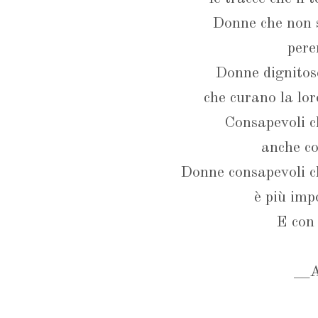
Donne che non s
pere
Donne dignitos
che curano la lor
Consapevoli ch
anche co
Donne consapevoli ch
è più imp
E con 
__A