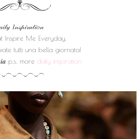
𝒾𝓁𝓎 𝐼𝓃𝓈𝓅𝒾𝓇𝒶𝓉𝒾𝑜𝓃
at Inspire Me Everyday.
ate tutti una bella giornata!
𝒏𝒊𝒂
p.s. more
daily inspiration
︵‿︵‿︵‿︵‿︵