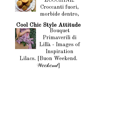
ZUCCHINE.
Croccanti fuori,
morbide dentro,
Cool Chic Style Attitude
Bouquet
Primaverili di
Lillà - Images of
Inspiration
Lilacs. [Buon Weekend.
𝒲𝑒𝑒𝓀𝑒𝓃𝒹]