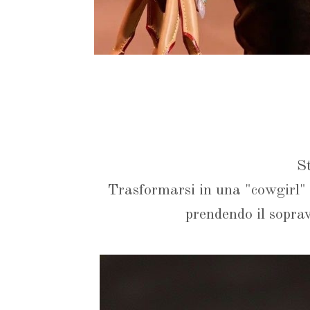
S
Trasformarsi in una "cowgirl" s
prendendo il sopra