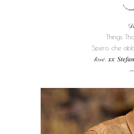
𝒟𝒶
Things Th
Spero che abbi
𝓁𝑜𝓋𝑒, 𝒙𝒙 𝑺𝒕𝒆𝒇𝒂