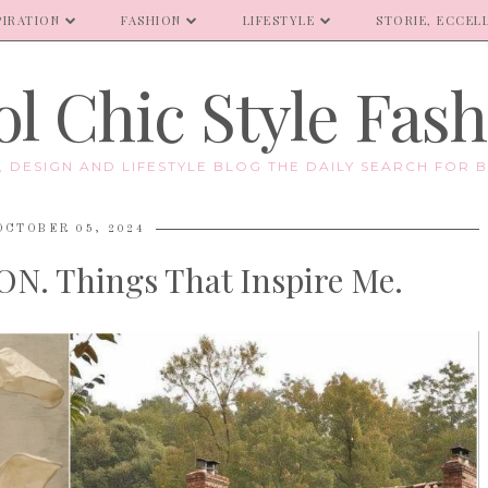
PIRATION
FASHION
LIFESTYLE
STORIE, ECCELL
l Chic Style Fas
E, DESIGN AND LIFESTYLE BLOG THE DAILY SEARCH FOR B
OCTOBER 05, 2024
N. Things That Inspire Me.