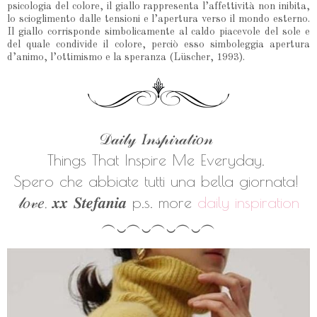
psicologia del colore, il giallo rappresenta l’affettività non inibita,
lo scioglimento dalle tensioni e l’apertura verso il mondo esterno.
Il giallo corrisponde simbolicamente al caldo piacevole del sole e
del quale condivide il colore, perciò esso simboleggia apertura
d’animo, l’ottimismo e la speranza (Lüscher, 1993).
𝒟𝒶𝒾𝓁𝓎 𝐼𝓃𝓈𝓅𝒾𝓇𝒶𝓉𝒾𝑜𝓃
Things That Inspire Me Everyday.
Spero che abbiate tutti una bella giornata!
𝓁𝑜𝓋𝑒, 𝒙𝒙 𝑺𝒕𝒆𝒇𝒂𝒏𝒊𝒂
p.s. more
daily inspiration
︵‿︵‿︵‿︵‿︵