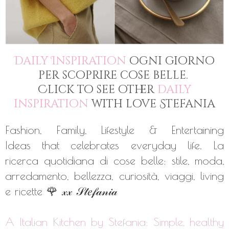
Daily Inspiration
ogni giorno
per scoprire cose belle.
Click to see other
daily
inspiration
with love Stefania
Fashion, Family, Lifestyle & Entertaining
Ideas that celebrates everyday life. La
ricerca quotidiana di cose belle: stile, moda,
arredamento, bellezza, curiosità, viaggi, living
e ricette 🌹
𝓍𝓍
𝒮𝓉𝑒𝒻𝒶𝓃𝒾𝒶
A Italian Kitchen by Stefania: Simple, healthy