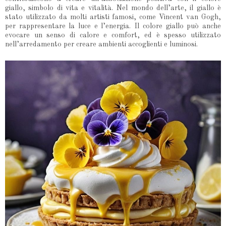
giallo, simbolo di vita e vitalità. Nel mondo dell’arte, il giallo è
stato utilizzato da molti artisti famosi, come Vincent van Gogh,
per rappresentare la luce e l’energia. Il colore giallo può anche
evocare un senso di calore e comfort, ed è spesso utilizzato
nell’arredamento per creare ambienti accoglienti e luminosi.