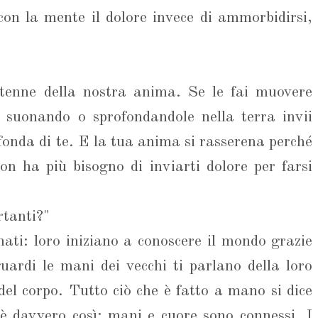
con la mente il dolore invece di ammorbidirsi,
tenne della nostra anima. Se le fai muovere
 suonando o sprofondandole nella terra invii
ofonda di te. E la tua anima si rasserena perché
on ha più bisogno di inviarti dolore per farsi
rtanti?"
ati: loro iniziano a conoscere il mondo grazie
uardi le mani dei vecchi ti parlano della loro
 del corpo. Tutto ciò che è fatto a mano si dice
 è davvero così: mani e cuore sono connessi. I