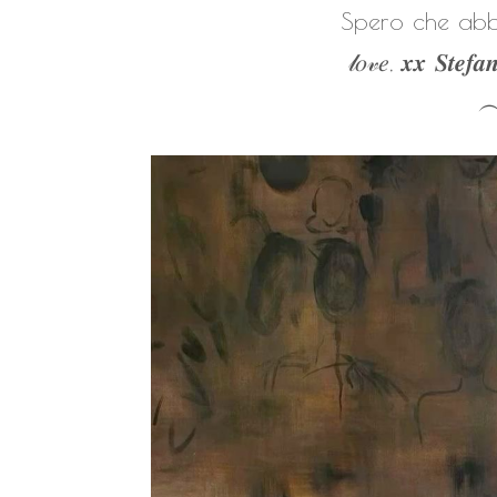
Spero che abbi
𝓁𝑜𝓋𝑒, 𝒙𝒙 𝑺𝒕𝒆𝒇𝒂