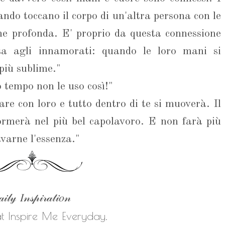
ndo toccano il corpo di un'altra persona con le
e profonda. E' proprio da questa connessione
sa agli innamorati: quando le loro mani si
più sublime."
 tempo non le uso così!"
are con loro e tutto dentro di te si muoverà. Il
ormerà nel più bel capolavoro. E non farà più
avarne l'essenza."
𝒾𝓁𝓎 𝐼𝓃𝓈𝓅𝒾𝓇𝒶𝓉𝒾𝑜𝓃
at Inspire Me Everyday.