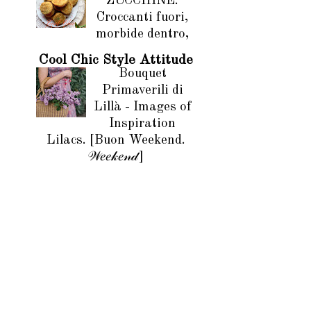
ZUCCHINE.
Croccanti fuori,
morbide dentro,
Cool Chic Style Attitude
Bouquet
Primaverili di
Lillà - Images of
Inspiration
Lilacs. [Buon Weekend.
𝒲𝑒𝑒𝓀𝑒𝓃𝒹]