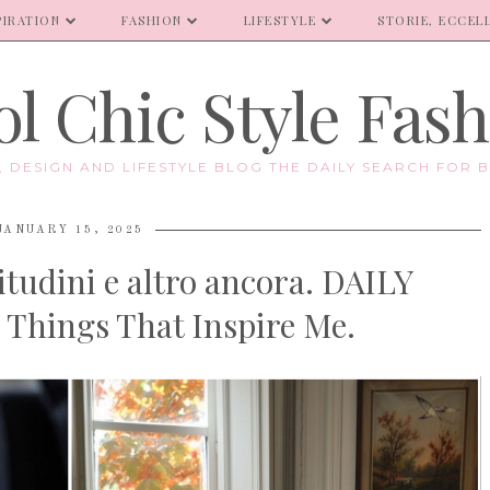
PIRATION
FASHION
LIFESTYLE
STORIE, ECCELL
l Chic Style Fas
E, DESIGN AND LIFESTYLE BLOG THE DAILY SEARCH FOR B
JANUARY 15, 2025
bitudini e altro ancora. DAILY
Things That Inspire Me.