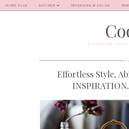
HOME PAGE
KITCHEN
INTERIORS & DECOR
INS
Coo
A FASHION, STYL
Effortless Style, A
INSPIRATION. 