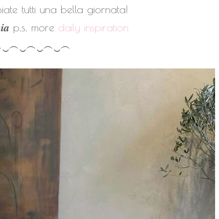
ate tutti una bella giornata!
𝒏𝒊𝒂
p.s. more
daily inspiration
︵‿︵‿︵‿︵‿︵