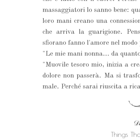
massaggiatori lo sanno bene: qua
loro mani creano una connession
che arriva la guarigione. Pen
sfiorano fanno l'amore nel modo 
"Le mie mani nonna... da quanto
"Muovile tesoro mio, inizia a cre
dolore non passerà. Ma si trasf
male. Perché sarai riuscita a ric
𝒟𝒶
Things Th