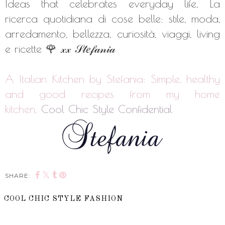
Ideas that celebrates everyday life. La
ricerca quotidiana di cose belle: stile, moda,
arredamento, bellezza, curiosità, viaggi, living
e ricette 🌹
𝓍𝓍
𝒮𝓉𝑒𝒻𝒶𝓃𝒾𝒶
A Italian Kitchen by Stefania: Simple, healthy
and good recipes from my home
kitchen.
Cool Chic Style Confidential
SHARE:
COOL CHIC STYLE FASHION
SHARE