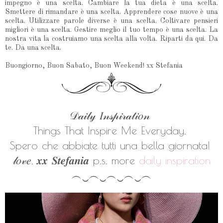
impegno è una scelta. Cambiare la tua dieta è una scelta.
Smettere di rimandare è una scelta. Apprendere cose nuove è una
scelta. Utilizzare parole diverse è una scelta. Coltivare pensieri
migliori è una scelta. Gestire meglio il tuo tempo è una scelta. La
nostra vita la costruiamo una scelta alla volta. Riparti da qui. Da
te. Da una scelta.
Buongiorno, Buon Sabato, Buon Weekend! xx Stefania
𝒟𝒶𝒾𝓁𝓎 𝐼𝓃𝓈𝓅𝒾𝓇𝒶𝓉𝒾𝑜𝓃
Things That Inspire Me Everyday.
Spero che abbiate tutti una bella giornata!
𝓁𝑜𝓋𝑒, 𝒙𝒙 𝑺𝒕𝒆𝒇𝒂𝒏𝒊𝒂
p.s. more
daily inspiration
︵‿︵‿︵‿︵‿︵