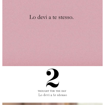
ᴛʜᴏᴜɢʜᴛ ꜰᴏʀ ᴛʜᴇ ᴅᴀʏ
Lo devi a te stesso