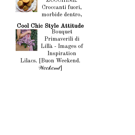
ZUCCHINE.
Croccanti fuori,
morbide dentro,
Cool Chic Style Attitude
Bouquet
Primaverili di
Lillà - Images of
Inspiration
Lilacs. [Buon Weekend.
𝒲𝑒𝑒𝓀𝑒𝓃𝒹]