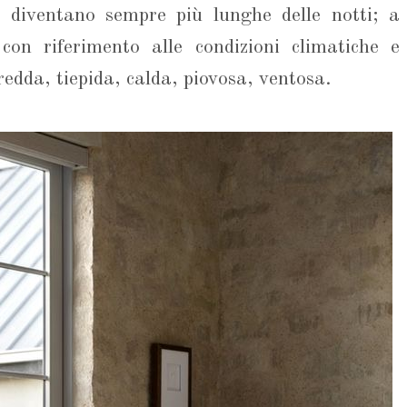
e diventano sempre più lunghe delle notti; a
con riferimento alle condizioni climatiche e
edda, tiepida, calda, piovosa, ventosa.