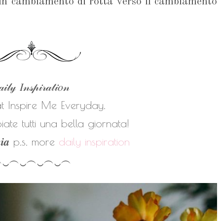
 un cambiamento di rotta verso il cambiamento
𝒾𝓁𝓎 𝐼𝓃𝓈𝓅𝒾𝓇𝒶𝓉𝒾𝑜𝓃
at Inspire Me Everyday.
ate tutti una bella giornata!
𝒏𝒊𝒂
p.s. more
daily inspiration
︵‿︵‿︵‿︵‿︵