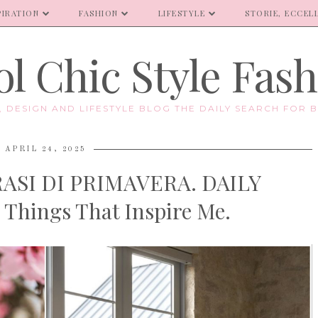
PIRATION
FASHION
LIFESTYLE
STORIE, ECCELL
l Chic Style Fas
E, DESIGN AND LIFESTYLE BLOG THE DAILY SEARCH FOR B
APRIL 24, 2025
RASI DI PRIMAVERA. DAILY
Things That Inspire Me.