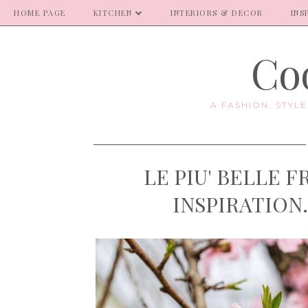
HOME PAGE
KITCHEN
INTERIORS & DECOR
INS
Coo
A FASHION, STYL
LE PIU' BELLE F
INSPIRATION. 