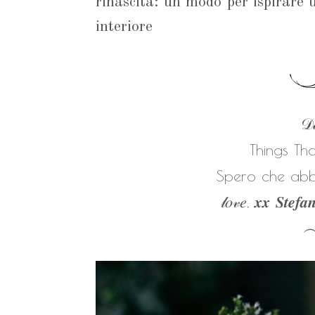
rinascita: un modo per ispirare
interiore
𝒟𝒶
Things Th
Spero che abbi
𝓁𝑜𝓋𝑒, 𝒙𝒙 𝑺𝒕𝒆𝒇𝒂