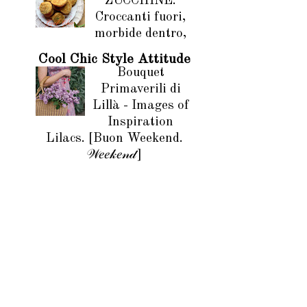
ZUCCHINE.
Croccanti fuori,
morbide dentro,
Cool Chic Style Attitude
Bouquet
Primaverili di
Lillà - Images of
Inspiration
Lilacs. [Buon Weekend.
𝒲𝑒𝑒𝓀𝑒𝓃𝒹]