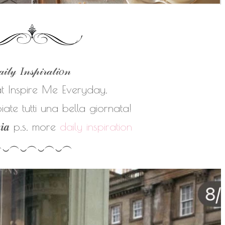
𝒾𝓁𝓎 𝐼𝓃𝓈𝓅𝒾𝓇𝒶𝓉𝒾𝑜𝓃
at Inspire Me Everyday.
ate tutti una bella giornata!
𝒏𝒊𝒂
p.s. more
daily inspiration
︵‿︵‿︵‿︵‿︵