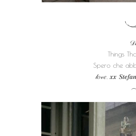
𝒟𝒶
Things Th
Spero che abbi
𝓁𝑜𝓋𝑒, 𝒙𝒙 𝑺𝒕𝒆𝒇𝒂