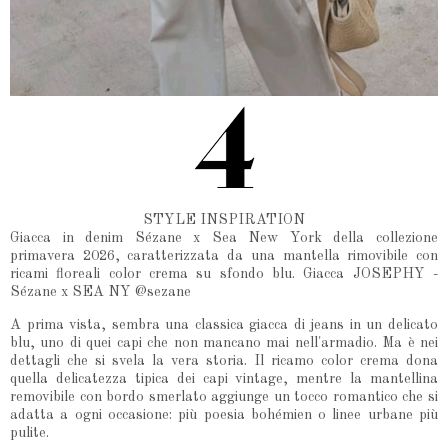
STYLE INSPIRATION
Giacca in denim Sézane x Sea New York della collezione
primavera 2026, caratterizzata da una mantella rimovibile con
ricami floreali color crema su sfondo blu. Giacca JOSEPHY -
Sézane x SEA NY @sezane
A prima vista, sembra una classica giacca di jeans in un delicato
blu, uno di quei capi che non mancano mai nell'armadio. Ma è nei
dettagli che si svela la vera storia. Il ricamo color crema dona
quella delicatezza tipica dei capi vintage, mentre la mantellina
removibile con bordo smerlato aggiunge un tocco romantico che si
adatta a ogni occasione: più poesia bohémien o linee urbane più
pulite.