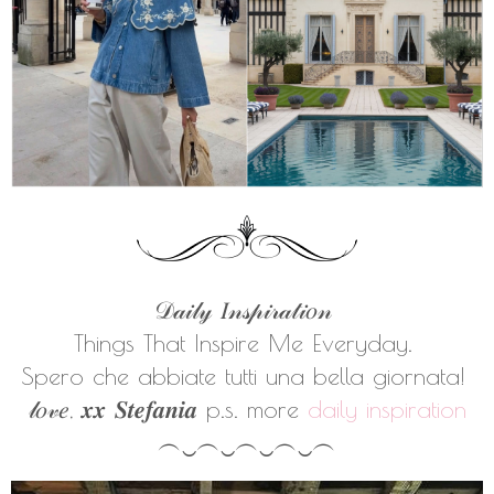
𝒟𝒶𝒾𝓁𝓎 𝐼𝓃𝓈𝓅𝒾𝓇𝒶𝓉𝒾𝑜𝓃
Things That Inspire Me Everyday.
Spero che abbiate tutti una bella giornata!
𝓁𝑜𝓋𝑒, 𝒙𝒙 𝑺𝒕𝒆𝒇𝒂𝒏𝒊𝒂
p.s. more
daily inspiration
︵‿︵‿︵‿︵‿︵