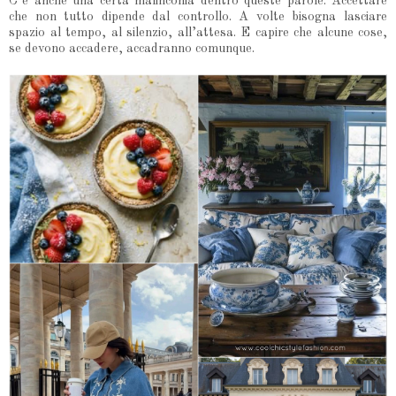
C’è anche una certa malinconia dentro queste parole. Accettare
che non tutto dipende dal controllo. A volte bisogna lasciare
spazio al tempo, al silenzio, all’attesa. E capire che alcune cose,
se devono accadere, accadranno comunque.