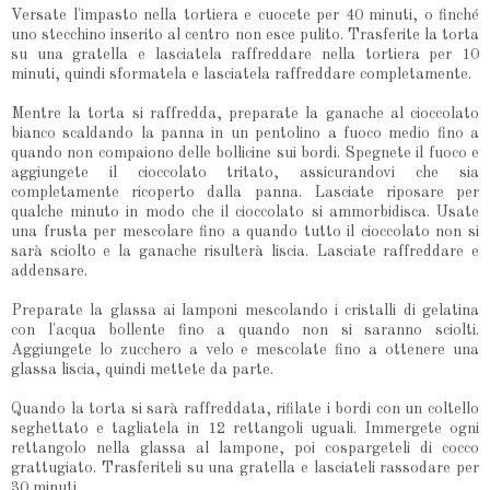
Versate l'impasto nella tortiera e cuocete per 40 minuti, o finché
uno stecchino inserito al centro non esce pulito. Trasferite la torta
su una gratella e lasciatela raffreddare nella tortiera per 10
minuti, quindi sformatela e lasciatela raffreddare completamente.
Mentre la torta si raffredda, preparate la ganache al cioccolato
bianco scaldando la panna in un pentolino a fuoco medio fino a
quando non compaiono delle bollicine sui bordi. Spegnete il fuoco e
aggiungete il cioccolato tritato, assicurandovi che sia
completamente ricoperto dalla panna. Lasciate riposare per
qualche minuto in modo che il cioccolato si ammorbidisca. Usate
una frusta per mescolare fino a quando tutto il cioccolato non si
sarà sciolto e la ganache risulterà liscia. Lasciate raffreddare e
addensare.
Preparate la glassa ai lamponi mescolando i cristalli di gelatina
con l'acqua bollente fino a quando non si saranno sciolti.
Aggiungete lo zucchero a velo e mescolate fino a ottenere una
glassa liscia, quindi mettete da parte.
Quando la torta si sarà raffreddata, rifilate i bordi con un coltello
seghettato e tagliatela in 12 rettangoli uguali. Immergete ogni
rettangolo nella glassa al lampone, poi cospargeteli di cocco
grattugiato. Trasferiteli su una gratella e lasciateli rassodare per
30 minuti.