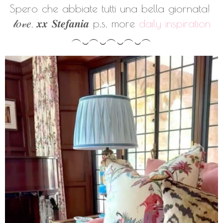
Spero che abbiate tutti una bella giornata!
𝓁𝑜𝓋𝑒, 𝒙𝒙 𝑺𝒕𝒆𝒇𝒂𝒏𝒊𝒂
p.s. more
daily inspiration
︵‿︵‿︵‿︵‿︵