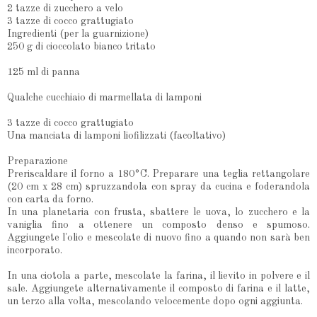
2 tazze di zucchero a velo
3 tazze di cocco grattugiato
Ingredienti (per la guarnizione)
250 g di cioccolato bianco tritato
125 ml di panna
Qualche cucchiaio di marmellata di lamponi
3 tazze di cocco grattugiato
Una manciata di lamponi liofilizzati (facoltativo)
Preparazione
Preriscaldare il forno a 180°C. Preparare una teglia rettangolare
(20 cm x 28 cm) spruzzandola con spray da cucina e foderandola
con carta da forno.
In una planetaria con frusta, sbattere le uova, lo zucchero e la
vaniglia fino a ottenere un composto denso e spumoso.
Aggiungete l'olio e mescolate di nuovo fino a quando non sarà ben
incorporato.
In una ciotola a parte, mescolate la farina, il lievito in polvere e il
sale. Aggiungete alternativamente il composto di farina e il latte,
un terzo alla volta, mescolando velocemente dopo ogni aggiunta.