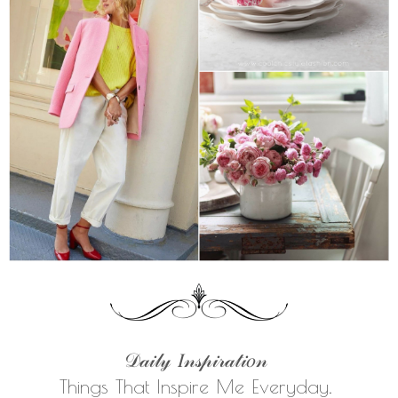
𝒟𝒶𝒾𝓁𝓎 𝐼𝓃𝓈𝓅𝒾𝓇𝒶𝓉𝒾𝑜𝓃
Things That Inspire Me Everyday.