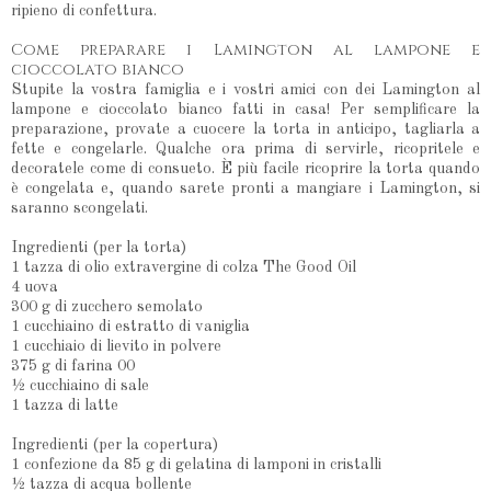
ripieno di confettura.
Come preparare i Lamington al lampone e
cioccolato bianco
Stupite la vostra famiglia e i vostri amici con dei Lamington al
lampone e cioccolato bianco fatti in casa! Per semplificare la
preparazione, provate a cuocere la torta in anticipo, tagliarla a
fette e congelarle. Qualche ora prima di servirle, ricopritele e
decoratele come di consueto. È più facile ricoprire la torta quando
è congelata e, quando sarete pronti a mangiare i Lamington, si
saranno scongelati.
Ingredienti (per la torta)
1 tazza di olio extravergine di colza The Good Oil
4 uova
300 g di zucchero semolato
1 cucchiaino di estratto di vaniglia
1 cucchiaio di lievito in polvere
375 g di farina 00
½ cucchiaino di sale
1 tazza di latte
Ingredienti (per la copertura)
1 confezione da 85 g di gelatina di lamponi in cristalli
½ tazza di acqua bollente