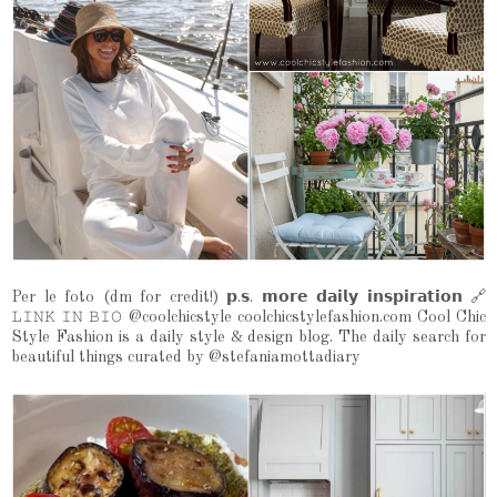
Per le foto (dm for credit!) 𝗽.𝘀. 𝗺𝗼𝗿𝗲 𝗱𝗮𝗶𝗹𝘆 𝗶𝗻𝘀𝗽𝗶𝗿𝗮𝘁𝗶𝗼𝗻 🔗
𝙻𝙸𝙽𝙺 𝙸𝙽 𝙱𝙸𝙾 @coolchicstyle coolchicstylefashion.com Cool Chic
Style Fashion is a daily style & design blog. The daily search for
beautiful things curated by @stefaniamottadiary