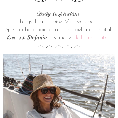
𝒟𝒶𝒾𝓁𝓎 𝐼𝓃𝓈𝓅𝒾𝓇𝒶𝓉𝒾𝑜𝓃
Things That Inspire Me Everyday.
Spero che abbiate tutti una bella giornata!
𝓁𝑜𝓋𝑒, 𝒙𝒙 𝑺𝒕𝒆𝒇𝒂𝒏𝒊𝒂
p.s. more
daily inspiration
︵‿︵‿︵‿︵‿︵