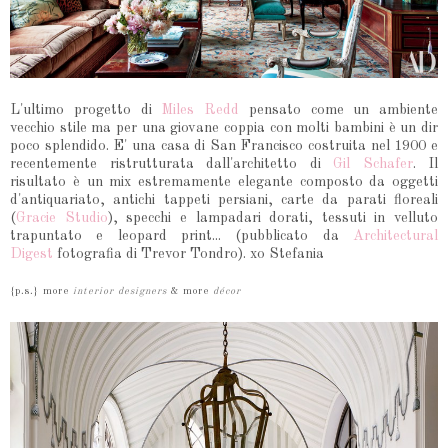
L'ultimo progetto di
Miles Redd
pensato come un ambiente
vecchio stile ma per una giovane coppia con molti bambini è un dir
poco splendido. E' una casa di San Francisco costruita nel 1900 e
recentemente ristrutturata dall'architetto di
Gil Schafer
. Il
risultato è un mix estremamente elegante composto da oggetti
d'antiquariato, antichi tappeti persiani, carte da parati floreali
(
Gracie Studio
), specchi e lampadari dorati, tessuti in velluto
trapuntato e leopard print... (pubblicato da
Architectural
Digest
fotografia di Trevor Tondro). xo Stefania
{p.s.} more
interior designers
& more
décor