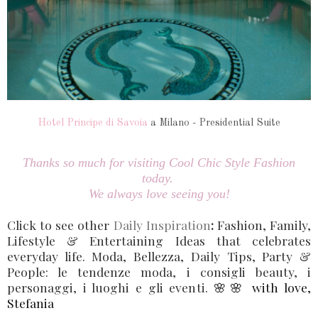
Hotel Principe di Savoia
a Milano - Presidential Suite
Thanks so much for visiting Cool Chic Style Fashion
today.
We always love seeing you!
Click to see other
Daily Inspiration
:
Fashion, Family,
Lifestyle & Entertaining Ideas that celebrates
everyday life.
Moda, Bellezza, Daily Tips, Party &
People: le tendenze moda, i consigli beauty, i
personaggi, i luoghi e gli eventi
.
🌸🌸
with love,
Stefania