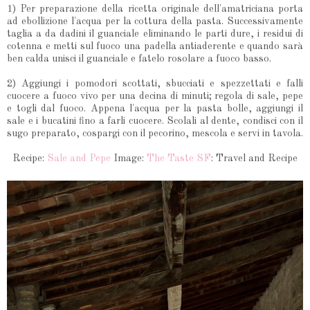
1) Per preparazione della ricetta originale dell'amatriciana porta
ad ebollizione l'acqua per la cottura della pasta. Successivamente
taglia a da dadini il guanciale eliminando le parti dure, i residui di
cotenna e metti sul fuoco una padella antiaderente e quando sarà
ben calda unisci il guanciale e fatelo rosolare a fuoco basso.
2) Aggiungi i pomodori scottati, sbucciati e spezzettati e falli
cuocere a fuoco vivo per una decina di minuti; regola di sale, pepe
e togli dal fuoco. Appena l'acqua per la pasta bolle, aggiungi il
sale e i bucatini fino a farli cuocere. Scolali al dente, condisci con il
sugo preparato, cospargi con il pecorino, mescola e servi in tavola.
Recipe:
Sale and Pepe
Image:
The Taste SF
: Travel and Recipe