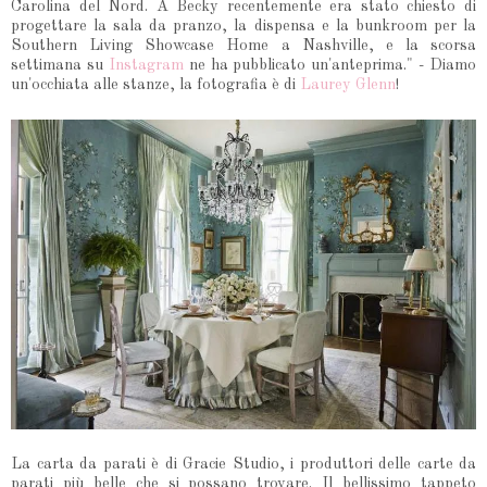
Carolina del Nord. A Becky recentemente era stato chiesto di
progettare la sala da pranzo, la dispensa e la bunkroom per la
Southern Living Showcase Home a Nashville, e la scorsa
settimana su
Instagram
ne ha pubblicato un'anteprima.
" - Diamo
un'occhiata alle stanze, la fotografia è di
Laurey Glenn
!
La carta da parati è di Gracie Studio, i produttori delle carte da
parati più belle che si possano trovare. Il bellissimo tappeto