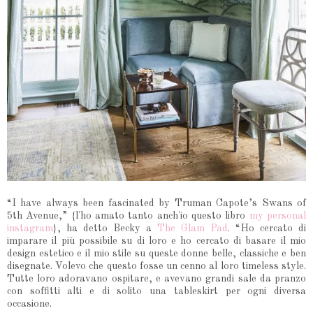
“I have always been fascinated by Truman Capote’s Swans of
5th Avenue,” {l'ho amato tanto anch'io questo libro
my personal
instagram
}, ha detto Becky a
The Glam Pad
. “Ho cercato di
imparare il più possibile su di loro e ho cercato di basare il mio
design estetico e il mio stile su queste donne belle, classiche e ben
disegnate. Volevo che questo fosse un cenno al loro timeless style.
Tutte loro adoravano ospitare, e avevano grandi sale da pranzo
con soffitti alti e di solito una tableskirt per ogni diversa
occasione.