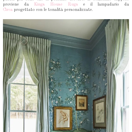
proviene da
Kings House Rugs
e il lampadario da
Circa
progettato con le tonalità personalizzate.