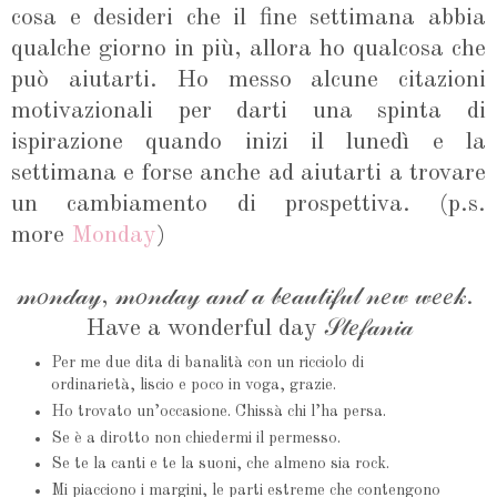
cosa e desideri che il fine settimana abbia
qualche giorno in più, allora ho qualcosa che
può aiutarti. Ho messo alcune citazioni
motivazionali per darti una spinta di
ispirazione quando inizi il lunedì e la
settimana e forse anche ad aiutarti a trovare
un cambiamento di prospettiva. (p.s.
more
Monday
)
𝓂𝑜𝓃𝒹𝒶𝓎, 𝓂𝑜𝓃𝒹𝒶𝓎 𝒶𝓃𝒹 𝒶 𝒷𝑒𝒶𝓊𝓉𝒾𝒻𝓊𝓁 𝓃𝑒𝓌 𝓌𝑒𝑒𝓀.
Have a wonderful day 𝒮𝓉𝑒𝒻𝒶𝓃𝒾𝒶
Per me due dita di banalità con un ricciolo di
ordinarietà, liscio e poco in voga, grazie.
Ho trovato un’occasione. Chissà chi l’ha persa.
Se è a dirotto non chiedermi il permesso.
Se te la canti e te la suoni, che almeno sia rock.
Mi piacciono i margini, le parti estreme che contengono