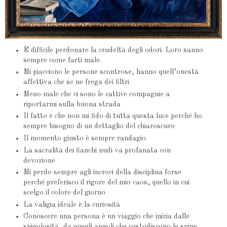
È difficile perdonare la crudeltà degli odori. Loro sanno
sempre come farti male.
Mi piacciono le persone scontrose, hanno quell’onestà
affettiva che se ne frega dei filtri
Meno male che ci sono le cattive compagnie a
riportarmi sulla buona strada
Il fatto è che non mi fido di tutta questa luce perché ho
sempre bisogno di un dettaglio del chiaroscuro
Il momento giusto è sempre randagio
La sacralità dei fianchi nudi va profanata con
devozione
Mi perdo sempre agli incroci della disciplina forse
perché preferisco il rigore del mio caos, quello in cui
scelgo il colore del giorno
La valigia ideale è la curiosità
Conoscere una persona è un viaggio che inizia dalle
spigolosità, da quegli angoli che custodiscono le spine