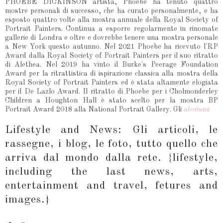
PHOEBE DICKINSON artista, Phoebe ha tenuto quattro
mostre personali di successo, che ha curato personalmente, e ha
esposto quattro volte alla mostra annuale della Royal Society of
Portrait Painters. Continua a esporre regolarmente in rinomate
gallerie di Londra e oltre e dovrebbe tenere una mostra personale
a New York questo autunno. Nel 2021 Phoebe ha ricevuto l'RP
Award dalla Royal Society of Portrait Painters per il suo ritratto
di Alethea. Nel 2019 ha vinto il Burke's Peerage Foundation
Award per la ritrattistica di ispirazione classica alla mostra della
Royal Society of Portrait Painters ed è stata altamente elogiata
per il De Lazlo Award. Il ritratto di Phoebe per i Cholmonderley
Children a Houghton Hall è stato scelto per la mostra BP
Portrait Award 2018 alla National Portrait Gallery. Gli
aforismi
Lifestyle and News:
Gli articoli, le
rassegne, i blog, le foto, tutto quello che
arriva dal mondo dalla rete. {lifestyle,
including the last news, arts,
entertainment and travel, fetures and
images.}