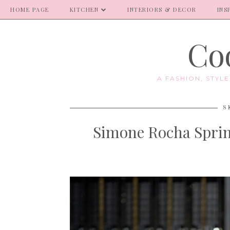
HOME PAGE
KITCHEN
INTERIORS & DECOR
INS
Coo
A FASHION, STYL
S
Simone Rocha Sprin