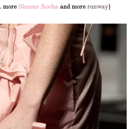
s. more
Simone Rocha
and more
runway
}