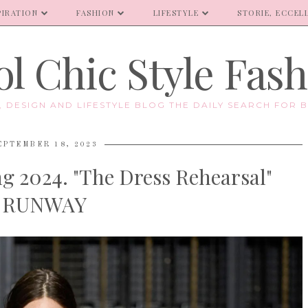
PIRATION
FASHION
LIFESTYLE
STORIE, ECCELL
l Chic Style Fas
E, DESIGN AND LIFESTYLE BLOG THE DAILY SEARCH FOR B
EPTEMBER 18, 2023
g 2024. "The Dress Rehearsal"
RUNWAY