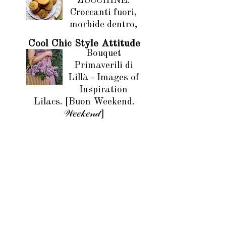
ZUCCHINE.
Croccanti fuori,
morbide dentro,
Cool Chic Style Attitude
Bouquet
Primaverili di
Lillà - Images of
Inspiration
Lilacs. [Buon Weekend.
𝒲𝑒𝑒𝓀𝑒𝓃𝒹]