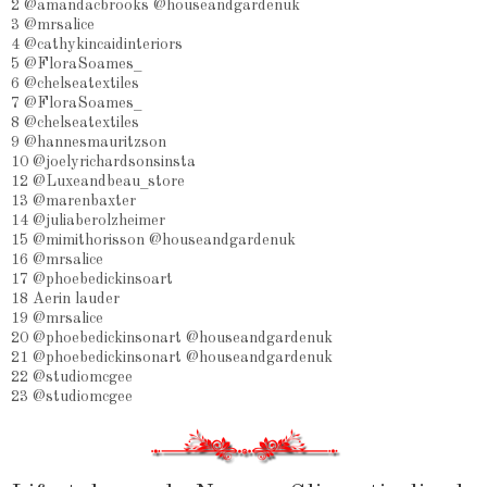
2 @amandacbrooks @houseandgardenuk
3 @mrsalice
4 @cathykincaidinteriors
5 @FloraSoames_
6 @chelseatextiles
7 @FloraSoames_
8 @chelseatextiles
9 @hannesmauritzson
10 @joelyrichardsonsinsta
12 @Luxeandbeau_store
13 @marenbaxter
14 @juliaberolzheimer
15 @mimithorisson @houseandgardenuk
16 @mrsalice
17 @phoebedickinsoart
18 Aerin lauder
19 @mrsalice
20 @phoebedickinsonart @houseandgardenuk
21 @phoebedickinsonart @houseandgardenuk
22 @studiomcgee
23 @studiomcgee