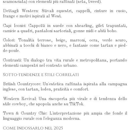
scamosciata) con elementi più raffinati (seta, tweed).
Dettagli Western: Stivali equestri, cappelli, cinture in cuoio,
frange e motivi ispirati al West.
Capi Iconici: Cappotti in suede con shearling, gilet trapuntati,
camicie a quadri, pantaloni sartoriali, gonne midi e abiti boho.
Colori: Tonalità terrose, beige, marroni, ocra, verde scuro,
abbinati a tocchi di bianco e nero, e fantasie come tartan e pied-
de-poule.
Contrasti: Un dialogo tra vita rurale e metropolitana, portando
elementi campestri nel contesto urbano.
Sotto-tendenze e Stili Correlati
British Countrycore: Un'estetica raffinata ispirata alla campagna
inglese, con tartan, loden, praticità e comfort.
Western Revival: Una riscoperta più virale e di tendenza dello
stile cowboy, che spopola anche su TikTok.
Town & Country Chic: L'interpretazione più ampia che fonde il
linguaggio rurale con l'eleganza moderna.
Come Indossarlo nel 2025