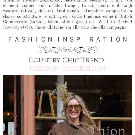
Autunno Inverno 2025-2026, mescolando eleganza urbana con
elementi rustici come suede, frange, tweed, quadri e dettagli
western (stivali, cinture), traducendo l'atmosfera campestre in
chiave sofisticata e versatile, con sotto-tendenze come il British
Countrycore (tartan, loden, stile inglese) e il Western Revival
(cowboy style), che si adattano sia alla città che alla campagna.
ＦＡＳＨＩＯＮ ＩＮＳＰＩＲＡＴＩＯＮ
Country Chic Trend.
FASHION INSPIRATION