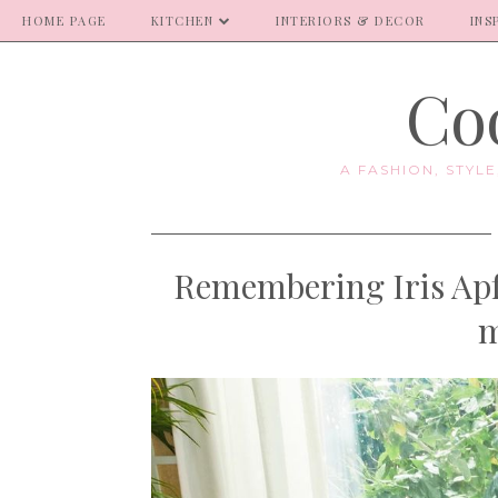
HOME PAGE
KITCHEN
INTERIORS & DECOR
INS
Coo
A FASHION, STYL
Remembering Iris Apfe
m