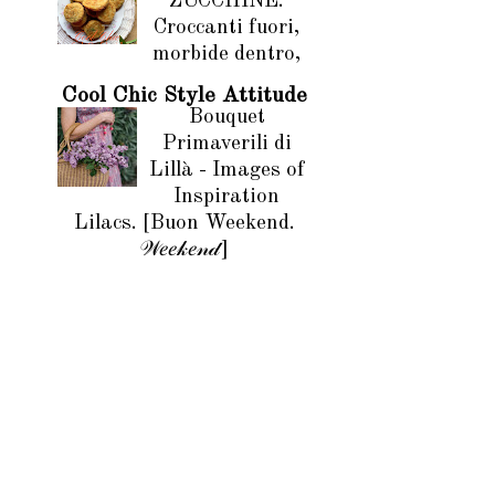
ZUCCHINE.
Croccanti fuori,
morbide dentro,
Cool Chic Style Attitude
Bouquet
Primaverili di
Lillà - Images of
Inspiration
Lilacs. [Buon Weekend.
𝒲𝑒𝑒𝓀𝑒𝓃𝒹]