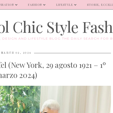
PIRATION
FASHION
LIFESTYLE
STORIE, ECCELL
l Chic Style Fas
E, DESIGN AND LIFESTYLE BLOG THE DAILY SEARCH FOR B
MARCH 02, 2024
l (New York, 29 agosto 1921 – 1º
arzo 2024)