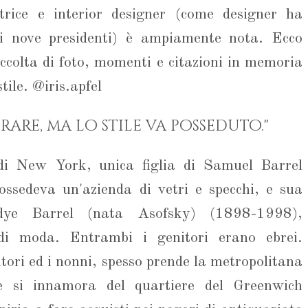
itrice e interior designer (come designer ha
di nove presidenti) è ampiamente nota. Ecco
accolta di foto, momenti e citazioni in memoria
tile. @iris.apfel
rare, ma lo stile va posseduto."
di New York, unica figlia di Samuel Barrel
ssedeva un'azienda di vetri e specchi, e sua
adye Barrel (nata Asofsky) (1898-1998),
di moda. Entrambi i genitori erano ebrei.
itori ed i nonni, spesso prende la metropolitana
e si innamora del quartiere del Greenwich