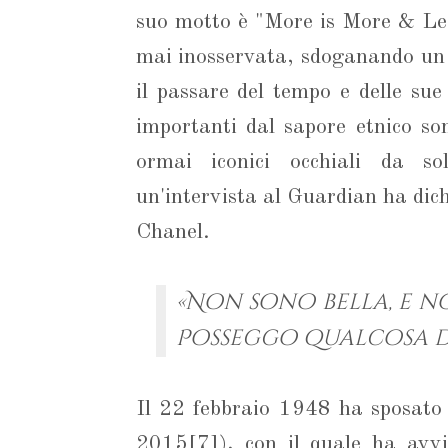
suo motto è "More is More & Les
mai inosservata, sdoganando un 
il passare del tempo e delle su
importanti dal sapore etnico son
ormai iconici occhiali da s
un'intervista al Guardian ha dic
Chanel.
«Non sono bella, e n
Posseggo qualcosa di 
Il 22 febbraio 1948 ha sposato
2015[7]), con il quale ha avvia